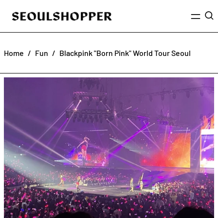
Menu
Sea
Home
/
Fun
/
Blackpink "Born Pink" World Tour Seoul