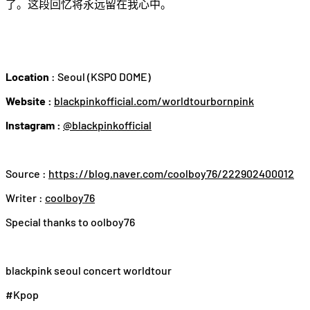
了。这段回忆将永远留在我心中。
Location
: Seoul (KSPO DOME)
Website :
blackpinkofficial.com/worldtourbornpink
Instagram :
@blackpinkofficial
Source :
https://blog.naver.com/coolboy76/222902400012
Writer :
coolboy76
Special thanks to oolboy76
blackpink seoul concert worldtour
#Kpop