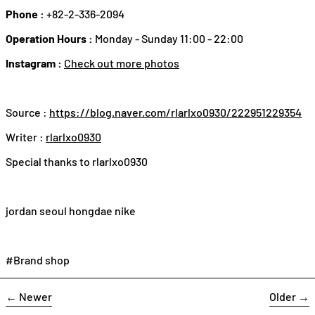
Phone :
+82-2-336-2094
Operation Hours :
Monday - Sunday 11:00 - 22:00
Instagram :
Check out more photos
Source :
https://blog.naver.com/rlarlxo0930/222951229354
Writer :
rlarlxo0930
Special thanks to rlarlxo0930
jordan seoul hongdae nike
#Brand shop
←
Newer
Older
→