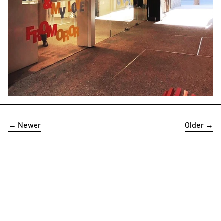
←
Newer
Older
→