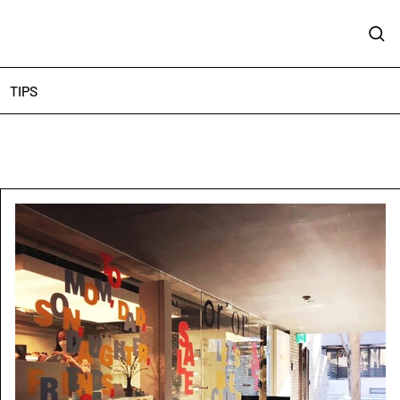
Sear
TIPS