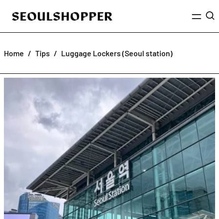
Menu
Sea
Home
/
Tips
/
Luggage Lockers (Seoul station)