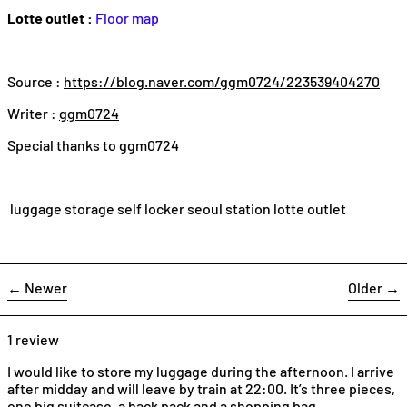
Lotte outlet :
Floor map
Source :
https://blog.naver.com/ggm0724/223539404270
Writer :
ggm0724
Special thanks to ggm0724
luggage storage self locker seoul station lotte outlet
←
Newer
Older
→
1 review
I would like to store my luggage during the afternoon. I arrive
after midday and will leave by train at 22:00. It’s three pieces,
one big suitcase, a back pack and a shopping bag