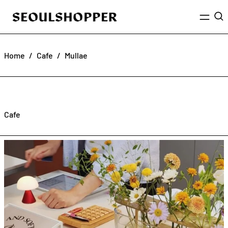
Menu
Sea
Home
/
Cafe
/
Mullae
Cafe