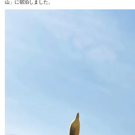
山」
に
宿泊
しま
した。