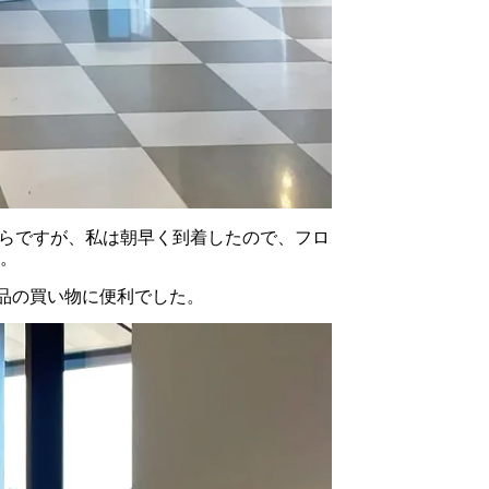
ら
ですが、
私
は
朝
早く
到着
した
ので、フロ
。
品
の
買い物
に
便利
で
した。