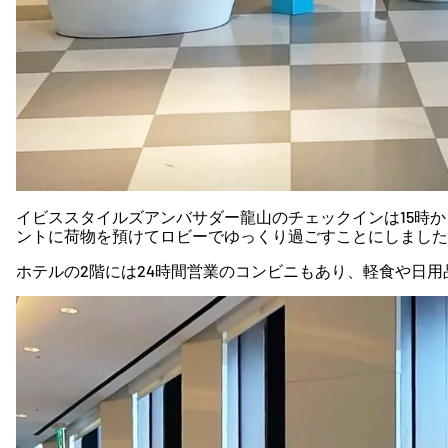
イ
ビス
スタイル
ズ
アン
バ
サダ
ー
龍山
の
チェックイン
は
15
時
か
ント
に
荷物
を
預け
て
ロビー
で
ゆっくり
過ごす
ことに
しま
した
ホテル
の
2
階
に
は
24
時間
営業
の
コンビニ
も
あり、
軽食
や
日
用