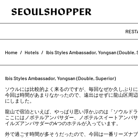
REST
Home
/
Hotels
/
Ibis Styles Ambassador, Yongsan (Double, 
Ibis Styles Ambassador, Yongsan (Double, Superior)
ソウル
に
は
比較的
よく
来る
の
ですが、
毎回
なぜか
久しぶり
に
今回
は
時間
が
あまり
なか
っ
た
ので、
遠出
は
せ
ず
に
龍山
区
周辺
に
しま
した。
龍山
で
宿泊
と
いえ
ば、
やっぱり
思い
浮かぶ
の
は「
ソウル
ドラ
ここ
に
は
ノボ
テル
アン
バ
サダ
ー、
ノボ
テル
スイ
ー
ト
アン
バ
サ
イル
ズ
アン
バ
サダ
ー
の
4
つ
の
ホテル
が
入
って
い
ます。
外
で
過ごす
時間
が
多
そうだ
っ
た
ので、
今回
は
一番
リーズナブ