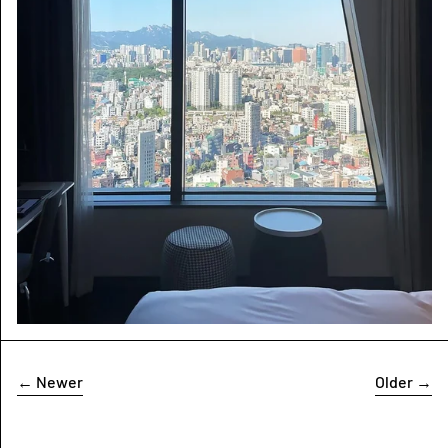
←
Newer
Older
→