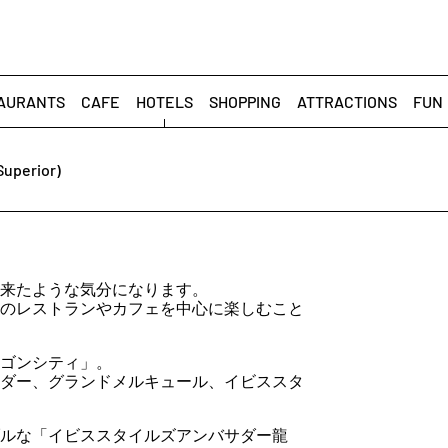
AURANTS
CAFE
HOTELS
SHOPPING
ATTRACTIONS
FUN
Superior)
来
た
よう
な
気分
に
なり
ます。
の
レストラン
や
カフェ
を
中心
に
楽しむ
こと
ゴン
シティ」。
ダ
ー、
グランド
メ
ル
キュー
ル、
イ
ビス
スタ
ル
な「
イ
ビス
スタイル
ズ
アン
バ
サダ
ー
龍