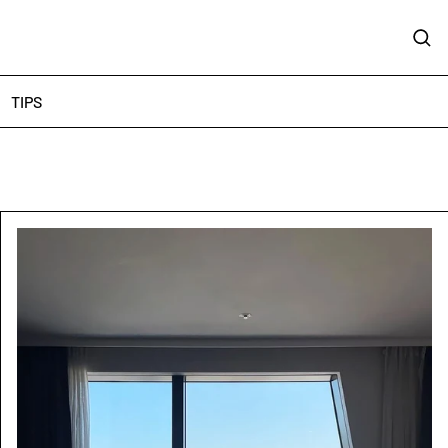
Sear
TIPS