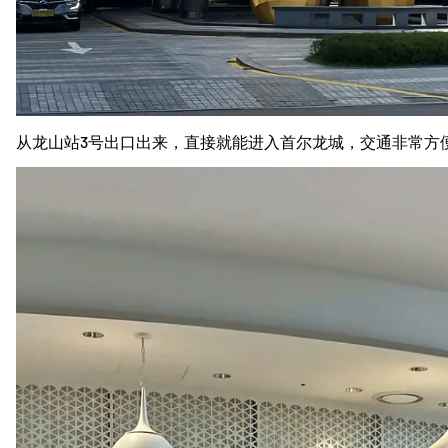
从
龙山
站
3
号
出口
出来，
直接
就
能
进入
首
尔
龙
城，
交通
非常
方