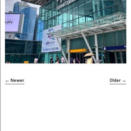
←
Newer
Older
→