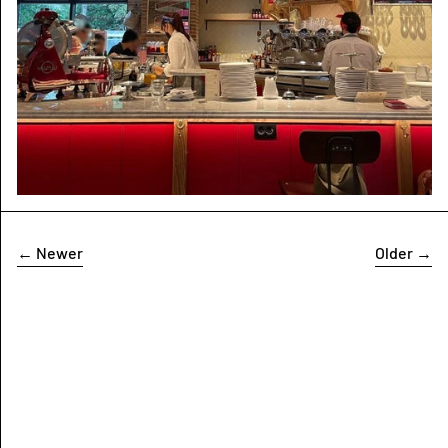
←
Newer
Older
→