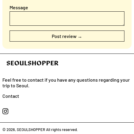
Message
Feel free to contact if you have any questions regarding your
trip to Seoul.
Contact
English
Instagram
日本語
简体中文
© 2026,
SEOULSHOPPER
All rights reserved.
繁體中文