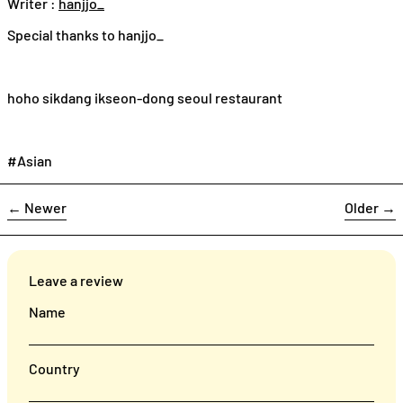
Writer :
hanjjo_
Special thanks to hanjjo_
hoho sikdang ikseon-dong seoul restaurant
#Asian
←
Newer
Older
→
Leave a review
Name
Country