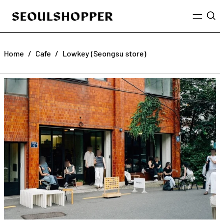
Menu
Sea
Home
/
Cafe
/
Lowkey (Seongsu store)