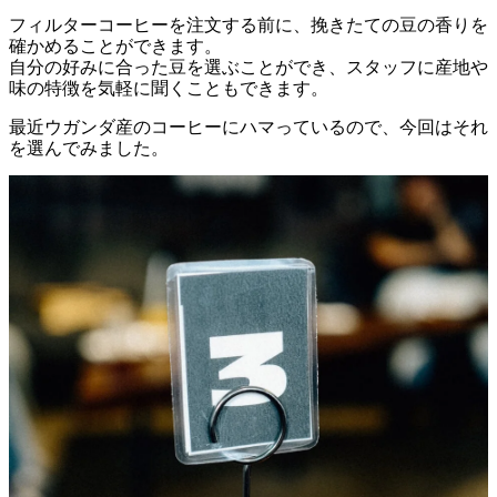
フィルター
コーヒー
を
注文
する
前
に、
挽
きた
て
の
豆
の
香り
を
確かめる
こと
が
でき
ます。
自分
の
好み
に
合
っ
た
豆
を
選ぶ
こと
が
でき、
スタッフ
に
産地
や
味
の
特徴
を
気軽
に
聞く
こと
も
でき
ます。
最近
ウガンダ
産
の
コーヒー
に
ハマ
って
いる
ので、
今回
は
それ
を
選
んで
み
ま
した。