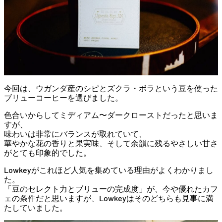
今回
は、
ウガンダ
産
の
シ
ピ
と
ズク
ラ・
ボラ
という
豆
を
使
っ
た
ブリューコーヒー
を
選び
ま
した。
色合い
から
し
て
ミディアム〜
ダーク
ロースト
だ
っ
た
と
思い
ま
す
が、
味わい
は
非常
に
バランス
が
取
れ
てい
て、
華やか
な
花
の
香り
と
果実
味、
そして
余韻
に
残る
やさしい
甘
さ
が
とても
印象
的
で
した。
Lowkey
が
これほど
人気
を
集め
て
いる
理由
が
よく
わか
り
ま
し
た。
「
豆
の
セレクト
力
と
ブリュー
の
完成
度」
が、
今や
優
れ
た
カフ
ェ
の
条件
だ
と
思い
ます
が、
Lowkey
は
その
どちら
も
見事
に
満
た
し
てい
ま
した。