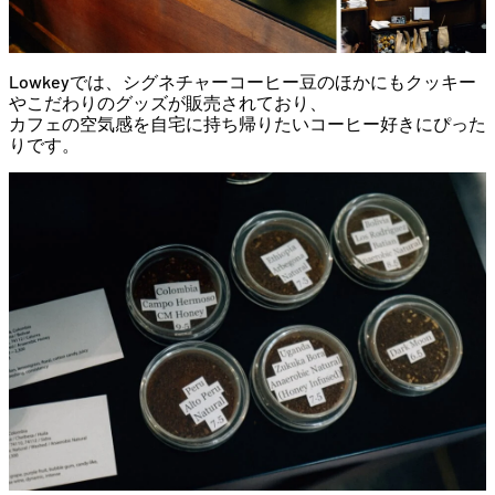
Lowkey
では、
シ
グ
ネ
チ
ャ
ー
コーヒー
豆
の
ほかに
も
クッキー
や
こだわり
の
グッズ
が
販売
さ
れ
て
おり、
カフェ
の
空気
感
を
自宅
に
持ち帰り
たい
コーヒー
好き
に
ぴった
り
です。