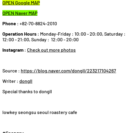
OPEN Google MAP
OPEN Naver MAP
Phone :
+82-70-8824-2010
Operation Hours :
Monday-Friday : 10:00 - 20:00, Saturday :
12:00 - 21:00, Sunday : 12:00 - 20:00
Instagram
:
Check out more photos
Source :
https://blog.naver.com/dongll/223217104267
Writer :
dongll
Special thanks to dongll
lowkey seongsu seoul roastery cafe
#Seongsu