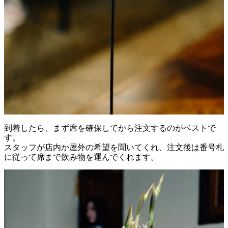
到着
したら、
まず
席
を
確保
し
て
から
注文
する
の
が
ベスト
で
す。
スタッフ
が
店内
か
屋外
の
希望
を
聞
い
てく
れ、
注文
後
は
番号
札
に従って
席
まで
飲み物
を
運
んで
く
れ
ます。