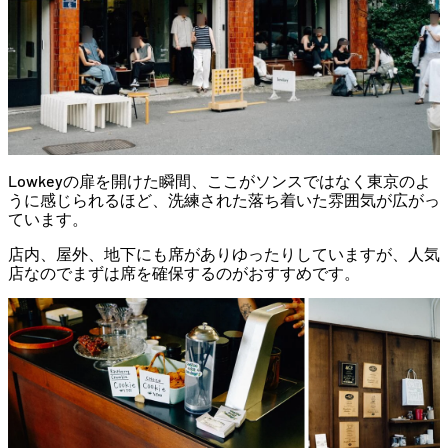
Lowkey
の
扉
を
開
けた
瞬間、
ここ
が
ソンス
では
なく
東京
の
よ
う
に
感じ
られる
ほど、
洗練
さ
れ
た
落ち
着い
た
雰囲気
が
広
が
っ
て
い
ます。
店内、
屋外、
地下
に
も
席
が
あり
ゆったり
し
てい
ます
が、
人気
店
なので
まずは
席
を
確保
する
の
が
おすすめ
です。