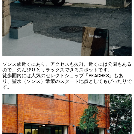
ソンス
駅
近く
に
あり、
アクセス
も
抜群。
近く
に
は
公園
も
ある
ので、
のんびり
と
リラックス
できる
スポット
です。
徒歩
圏内
に
は
人気
の
セレクト
ショップ「
PEACHES」
も
あ
り、
聖水（
ソンス）
散策
の
スタート
地点
として
も
ぴったり
で
す。