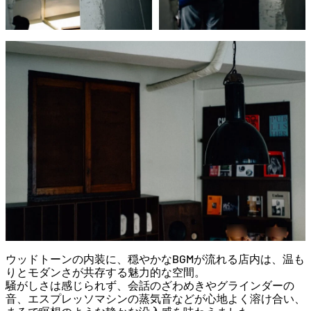
ウッド
トーン
の
内装
に、
穏やか
な
BGM
が
流れる
店内
は、
温も
り
と
モダン
さ
が
共存
する
魅力
的
な
空間。
騒
が
し
さ
は
感じ
ら
れ
ず、
会話
の
ざわめき
や
グラインダー
の
音、
エスプレッソ
マシン
の
蒸気
音
など
が
心地
よく
溶け
合
い、