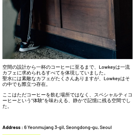
空間
の
設計
から
一杯
の
コーヒー
に
至る
まで、
Lowkey
は
一流
カフェ
に
求め
られる
すべて
を
体現
し
てい
ま
した。
聖水
に
は
素敵
な
カフェ
が
たくさん
あり
ます
が、
Lowkey
は
そ
の
中でも
際立つ
存在。
ここ
は
ただ
コーヒー
を
飲む
場所
では
なく、
スペシャル
テ
ィ
コ
ーヒー
という“
体験”
を
味わえる、
静か
で
記憶
に
残る
空間
で
し
た。
Address :
6 Yeonmujang 3-gil, Seongdong-gu, Seoul