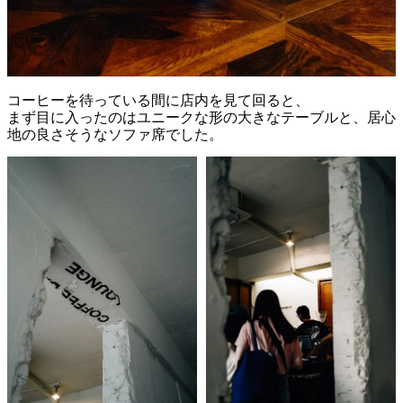
コーヒー
を
待
って
いる
間
に
店内
を
見
て
回る
と、
まず
目
に
入
っ
た
の
は
ユニーク
な
形
の
大きな
テーブル
と、
居心
地
の
良さ
そう
な
ソファ
席
で
した。