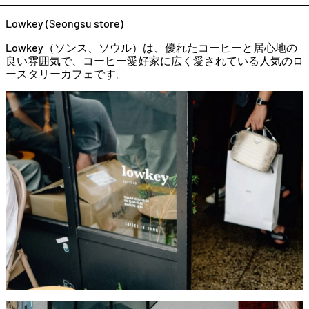
Lowkey (Seongsu store)
Lowkey（
ソンス、
ソウル）
は、
優
れ
た
コーヒー
と
居心地
の
良い
雰囲気
で、
コーヒー
愛好
家
に
広
く
愛
さ
れ
て
いる
人気
の
ロ
ース
タ
リー
カフェ
です。