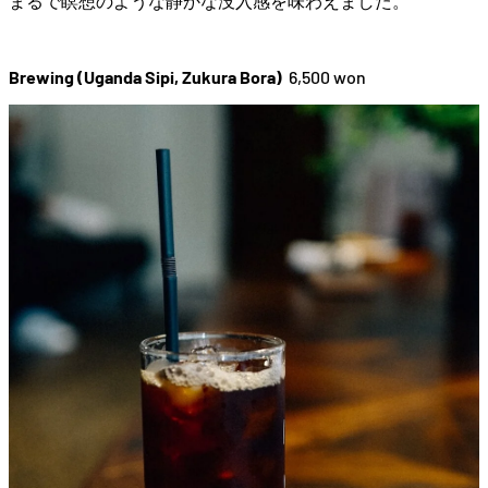
まるで
瞑想
の
よう
な
静か
な
没入
感
を
味
わ
え
ま
した。
Brewing (Uganda Sipi, Zukura Bora)
6,500 won