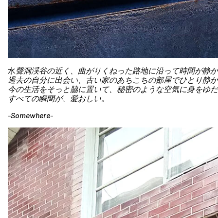
水
聲洞渓谷の近く、曲がりくねった路地に沿って時間が静か
過去の自分に出会い、古い家のあちこちの部屋でひとり静か
今の生活をそっと脇に置いて、秘密のような空気に身をゆだ
すべての瞬間が、愛おしい。
-Somewhere-