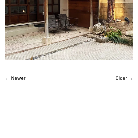
←
Newer
Older
→