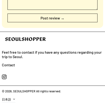
Feel free to contact if you have any questions regarding your
trip to Seoul.
English
Contact
日本語
Instagram
简体中
文
繁體中
© 2026,
SEOULSHOPPER
All rights reserved.
文
Language
日本語