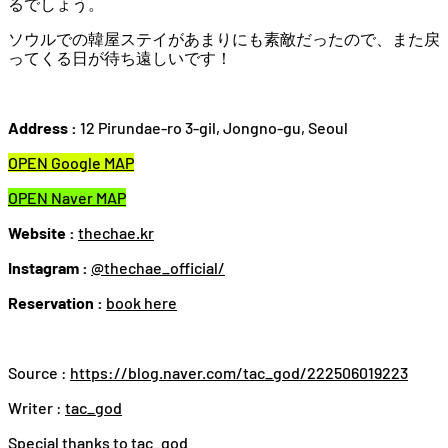
るでしょう。
ソウルでの韓屋ステイがあまりにも素敵だったので、また戻
ってくる日が待ち遠しいです！
Address :
12 Pirundae-ro 3-gil, Jongno-gu, Seoul
OPEN Google MAP
OPEN Naver MAP
Website :
thechae.kr
Instagram :
@thechae_official/
Reservation :
book here
Source :
https://blog.naver.com/tac_god/222506019223
Writer :
tac_god
Special thanks to tac_god