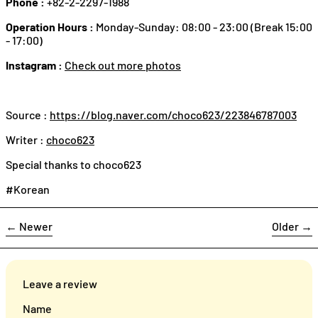
Phone :
+82-2-2297-1988
Operation Hours :
Monday-Sunday: 08:00 - 23:00 (Break 15:00
- 17:00)
Instagram :
Check out more photos
Source :
https://blog.naver.com/choco623/223846787003
Writer :
choco623
Special thanks to choco623
#Korean
←
Newer
Older
→
Leave a review
Name