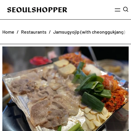
Menu
Sea
Home
/
Restaurants
/
Jamsugyojip (with cheonggukjang)