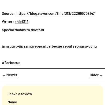
Source :
https://blog.naver.com/thief318/222999708147
Writer :
thief318
Special thanks to thief318
jamsugyo-jip samgyeopsal barbecue seoul seongsu-dong
#Barbecue
←
Newer
Older
→
Leave a review
Name