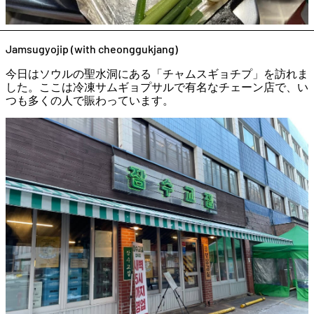
Jamsugyojip (with cheonggukjang)
今日はソウルの聖水洞にある「チャムスギョチプ」を訪れま
した。ここは冷凍サムギョプサルで有名なチェーン店で、い
つも多くの人で賑わっています。