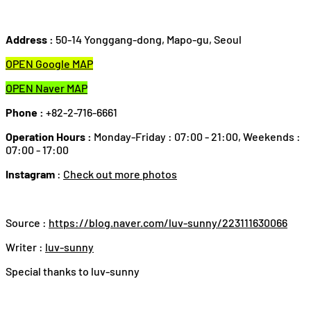
Address :
50-14 Yonggang-dong, Mapo-gu, Seoul
OPEN Google MAP
OPEN Naver MAP
Phone :
+82-2-716-6661
Operation Hours :
Monday-Friday : 07:00 - 21:00, Weekends :
07:00 - 17:00
Instagram
:
Check out more photos
Source :
https://blog.naver.com/luv-sunny/223111630066
Writer :
luv-sunny
Special thanks to luv-sunny