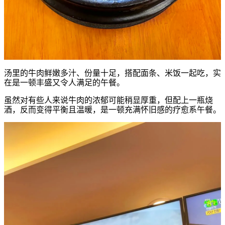
汤里的牛肉鲜嫩多汁、份量十足，搭配面条、米饭一起吃，实
在是一顿丰盛又令人满足的午餐。
虽然对有些人来说牛肉的浓郁可能稍显厚重，但配上一瓶烧
酒，反而变得平衡且温暖，是一顿充满怀旧感的疗愈系午餐。