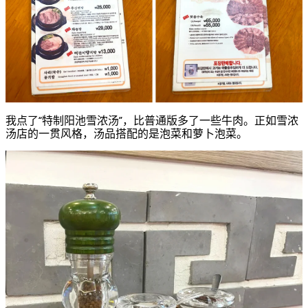
我点了“特制阳池雪浓汤”，比普通版多了一些牛肉。正如雪浓
汤店的一贯风格，汤品搭配的是泡菜和萝卜泡菜。