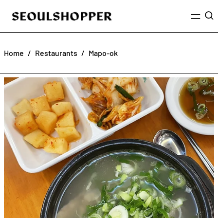
Menu
Sea
Home
/
Restaurants
/
Mapo-ok