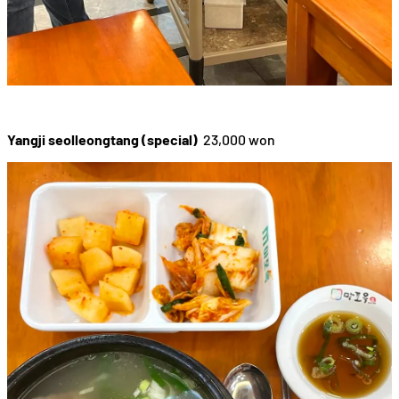
Yangji seolleongtang (special)
23,000 won