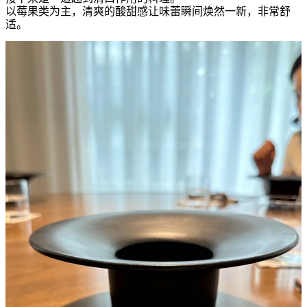
以莓果类为主，清爽的酸甜感让味蕾瞬间焕然一新，非常舒
适。