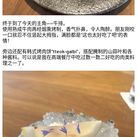
终于到了今天的主角——牛排。
使用熟成牛肉再经烟熏烤制，香气扑鼻，令人陶醉。朋友刚咬
一口就忍不住竖起大拇指，满脸都是“这也太好吃了吧”的表
情！
旁边还配有韩式烤肉饼“tteok-galbi”，搭配腌制的山蒜叶和各
种酱料。可以说是我在高端餐厅中吃过数一数二好吃的肉类料
理之一了。