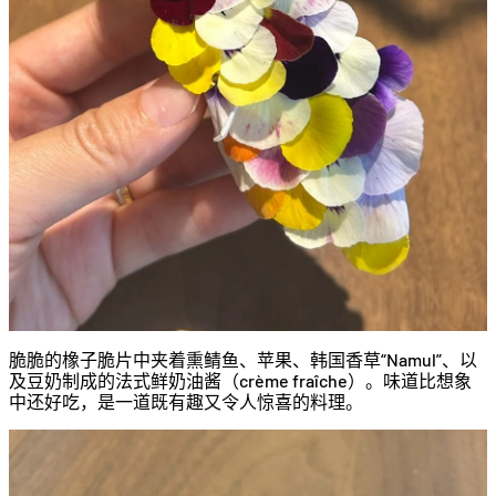
脆脆的橡子脆片中夹着熏鲭鱼、苹果、韩国香草“Namul”、以
及豆奶制成的法式鲜奶油酱（crème fraîche）。味道比想象
中还好吃，是一道既有趣又令人惊喜的料理。